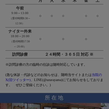
月
火
水
木
金
土
午前
9:00～13:00
○
○
○
○
○
（受付時間8:30～
12:30）
ナイター外来
18:00～20:00
○
○
○
（受付時間17:30
～:20:00）
訪問診療
２４時間・３６５日 対応 ※
※訪問診療の方の臨時の往診は随時対応しています。
(急な休診・代診などのお知らせは、随時当サイトまたは
当院の
X(旧ツイッター)
、LINE(@uzurayama)にてお知らせをしておりま
す。 ぜひご登録ください。)
所在地