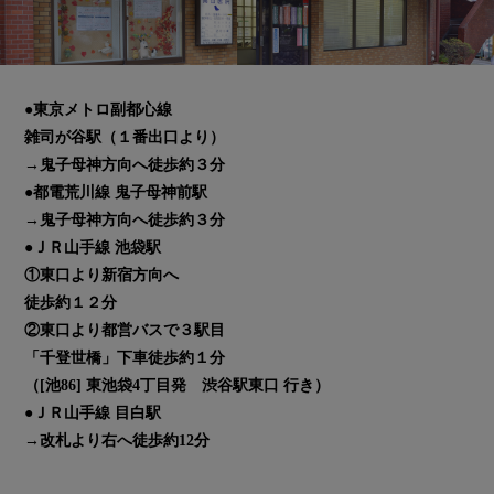
●東京メトロ副都心線
雑司が谷駅（１番出口より）
→鬼子母神方向へ徒歩約３分
●都電荒川線 鬼子母神前駅
→鬼子母神方向へ徒歩約３分
●ＪＲ山手線 池袋駅
①東口より新宿方向へ
徒歩約１２分
②東口より都営バスで３駅目
「千登世橋」下車徒歩約１分
（[池86] 東池袋4丁目発 渋谷駅東口 行き）
●ＪＲ山手線 目白駅
→改札より右へ徒歩約12分