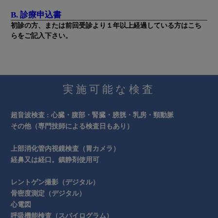
B. 診療申込書
初診の方、または前回受診より１年以上経過している方はこち
らをご記入下さい。
実施可能な検査
超音波検査 : 心臓・腹部・腎臓・膀胱・乳房・頸動脈
その他（専門技師による検査日もあり）
上部消化管内視鏡検査（胃カメラ）
経鼻又は経口。鎮静剤使用可
レントゲン撮影（デジタル）
骨密度測定（デジタル）
心電図
呼吸機能検査（スパイログラム）