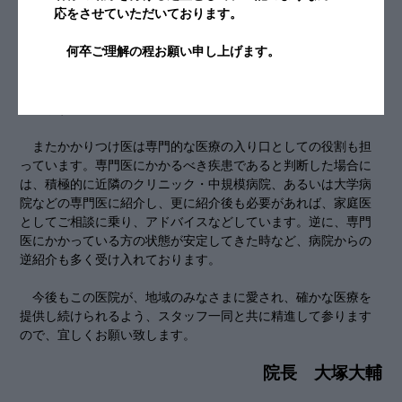
応をさせていただいております。
町医者ですので現在は専門は持たず（元は内科医です）、み
なさまのかかりつけ医（家庭医）として、子どもからお年寄り
何卒ご理解の程お願い申し上げます。
まで、あるいは男性も女性も、幅広く患者さんを拝見し、丁寧
な診療をするよう心がけています。そして、いつでも誰にでも
分かりやすく説明し、合理的な治療を行うことをモットーとし
ています。
またかかりつけ医は専門的な医療の入り口としての役割も担
っています。専門医にかかるべき疾患であると判断した場合に
は、積極的に近隣のクリニック・中規模病院、あるいは大学病
院などの専門医に紹介し、更に紹介後も必要があれば、家庭医
としてご相談に乗り、アドバイスなどしています。逆に、専門
医にかかっている方の状態が安定してきた時など、病院からの
逆紹介も多く受け入れております。
今後もこの医院が、地域のみなさまに愛され、確かな医療を
提供し続けられるよう、スタッフ一同と共に精進して参ります
ので、宜しくお願い致します。
院長 大塚大輔