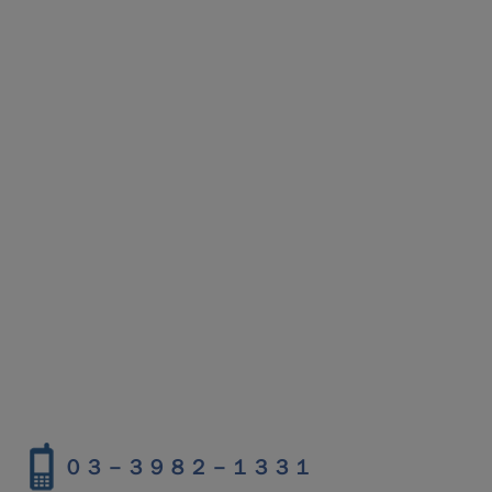
０３－３９８２－１３３１