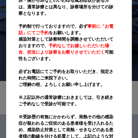
み・痰がらみなどのいわゆる風邪症状がある方
鶉山医院の精神
は、通常診療とは異なり、診察場所を分けての診
察となります。
どなたにもわかるまで
予約制で行っておりますので、必ず
事前に「お電
ご説明する医療
話」にてご予約
をお願いします。
感染対策として診察時間を調整させていただいて
おりますので、
予約なしでお越しいただいた場
当院では、あらゆる患者さまにご理解い
合、状況により診察をお断りさせていただく
可能
ただけるまでのご説明することをモット
性もございます。
ーに、患者様にご安心いただける医療を
必ずお電話にてご予約をお取りいただき、指定さ
追求してまいります。
れた時間にご来院下さい。
ご理解の程、よろしくお願い申し上げます。
※上記以外の通常診療におきましては、引き続き
ご予約なしで受診が可能です。
※受診歴の有無にかかわらず、発熱その他の感染
症が疑われるご症状のある患者様を受け入れるた
鶉山医院は、雑司が谷鬼子母神の前で開業する医院です。大
め、感染防止対策として発熱・せきなどのある患
正末期に開設され、以来この地域で診療を続けて参りました。
者様の動線を分ける処置として、上記のような対
私は３代目ということになります。