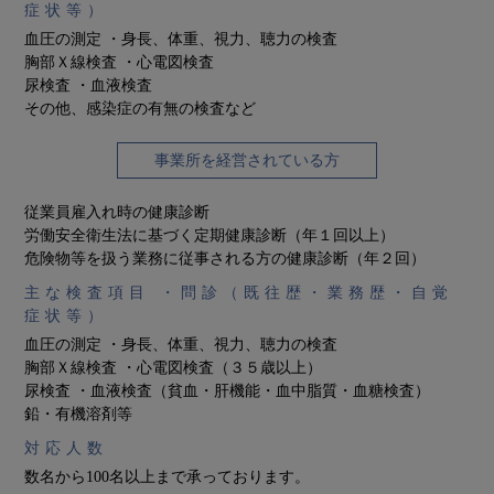
症状等）
血圧の測定 ・身長、体重、視力、聴力の検査
胸部Ｘ線検査 ・心電図検査
尿検査 ・血液検査
その他、感染症の有無の検査など
事業所を経営されている方
従業員雇入れ時の健康診断
労働安全衛生法に基づく定期健康診断（年１回以上）
危険物等を扱う業務に従事される方の健康診断（年２回）
主な検査項目 ・問診（既往歴・業務歴・自覚
症状等）
血圧の測定 ・身長、体重、視力、聴力の検査
胸部Ｘ線検査 ・心電図検査（３５歳以上）
尿検査 ・血液検査（貧血・肝機能・血中脂質・血糖検査）
鉛・有機溶剤等
対応人数
数名から100名以上まで承っております。